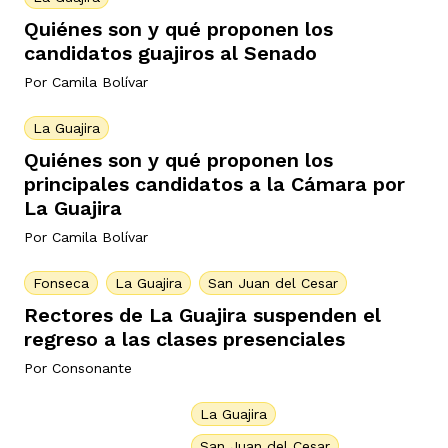
Quiénes son y qué proponen los
candidatos guajiros al Senado
rmen de Atrato
cadores
icto armado
el país
Por
Camila Bolívar
La Guajira
tigaciones
nes
ín Codazzi
es Consonante
Quiénes son y qué proponen los
principales candidatos a la Cámara por
La Guajira
sis
ca
l
ra fórmula
Por
Camila Bolívar
Fonseca
La Guajira
San Juan del Cesar
Rectores de La Guajira suspenden el
rafía
ente
oto
ros principios
regreso a las clases presenciales
Por
Consonante
d
rmen de Atrato
l de estilo
La Guajira
San Juan del Cesar