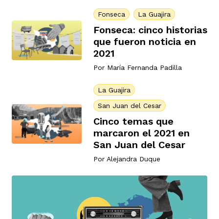
Fonseca
La Guajira
Fonseca: cinco historias
que fueron noticia en
2021
Por
María Fernanda Padilla
iego
La Guajira
San Juan del Cesar
acinto
Cinco temas que
marcaron el 2021 en
San Juan del Cesar
uan del Cesar
Por
Alejandra Duque
a Ana