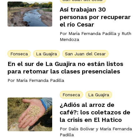
ast
ción
Así trabajan 30
eca
ro equipo
personas por recuperar
el río Cesar
ra
na
Por
María Fernanda Padilla
y
Ruth
e periodistas locales
Mendoza
Fonseca
La Guajira
San Juan del Cesar
ación
z
licar nuestro contenido
En el sur de La Guajira no están listos
para retomar las clases presenciales
Por
María Fernanda Padilla
ultura
ure
monios
Fonseca
La Guajira
¿Adiós al arroz de
iones 2023
 La Baja
tos
café?: los coletazos de
la crisis en El Hatico
Por
Dalis Bolívar
y
María Fernanda
elíbano
ciones
Padilla