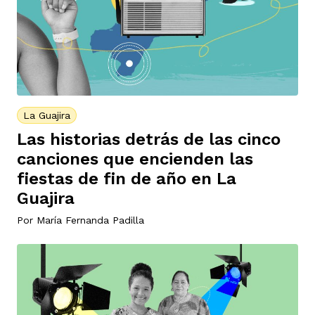
vena
La Guajira
co
Las historias detrás de las cinco
canciones que encienden las
fiestas de fin de año en La
erres
Guajira
Por
María Fernanda Padilla