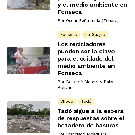
y el medio ambiente en
Fonseca
Por
Oscar Peñaranda (Zehero)
rmen de Atrato
cadores
icto armado
el país
Fonseca
La Guajira
Los recicladores
tigaciones
nes
ín Codazzi
es Consonante
pueden ser la clave
para el cuidado del
medio ambiente en
sis
ca
l
ra fórmula
Fonseca
Por
Betsabé Molero
y
Dalis
Bolívar
rafía
ente
oto
ros principios
Chocó
Tadó
Tadó sigue a la espera
de respuestas sobre el
d
rmen de Atrato
l de estilo
botadero de basuras
Por
Francisco Mosquera