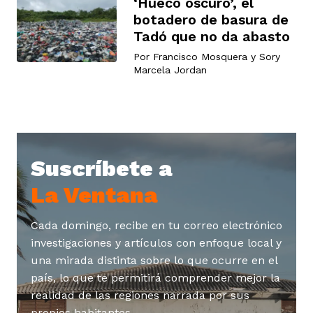
‘Hueco oscuro’, el
botadero de basura de
Tadó que no da abasto
Por
Francisco Mosquera
y
Sory
Marcela Jordan
iego
acinto
Suscríbete a
La Ventana
uan del Cesar
Cada domingo, recibe en tu correo electrónico
investigaciones y artículos con enfoque local y
una mirada distinta sobre lo que ocurre en el
a Ana
país, lo que te permitirá comprender mejor la
realidad de las regiones narrada por sus
propios habitantes.