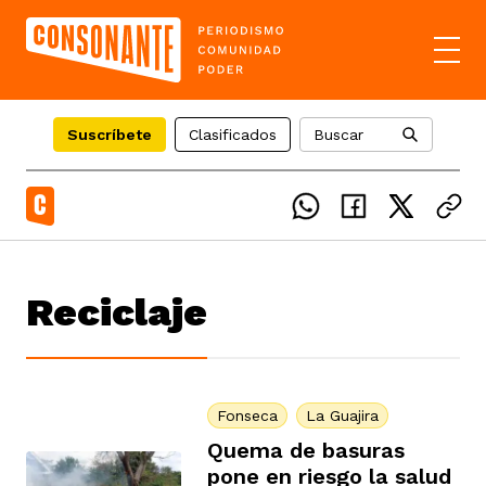
Suscríbete
Clasificados
Buscar
el país
Reciclaje
icente del Caguán
ias
uan del Cesar
tajes
ro
Fonseca
La Guajira
Quema de basuras
pone en riesgo la salud
eca
s
os étnicos