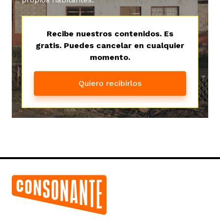
vena
Recibe nuestros contenidos. Es
gratis. Puedes cancelar en cualquier
momento.
Quiero recibirlos
co
erres