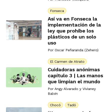
ast
ción
eca
ro equipo
Fonseca
Así va en Fonseca la
implementación de la
ra
na
e periodistas locales
ley que prohíbe los
plásticos de un solo
uso
ación
z
licar nuestro contenido
Por
Oscar Peñaranda (Zehero)
El Carmen de Atrato
ultura
ure
monios
Cuidadoras anónimas
capítulo 3 | Las manos
que limpian el mundo
iones 2023
 La Baja
tos
Por
Angy Alvarado
y
Vivianey
Balvin
Chocó
Tadó
elíbano
ciones