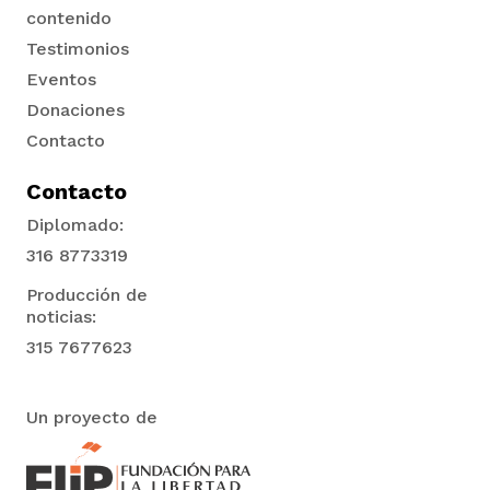
vena
contenido
Testimonios
Eventos
Donaciones
Contacto
co
Contacto
Diplomado:
316 8773319
erres
Producción de
noticias:
315 7677623
Un proyecto de