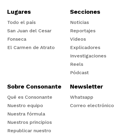
Lugares
Secciones
Todo el país
Noticias
San Juan del Cesar
Reportajes
Fonseca
Videos
iego
El Carmen de Atrato
Explicadores
Tadó
Investigaciones
Reels
acinto
Pódcast
Sobre Consonante
Newsletter
uan del Cesar
Qué es Consonante
Whatsapp
Nuestro equipo
Correo electrónico
a Ana
Nuestra fórmula
Nuestros principios
Republicar nuestro