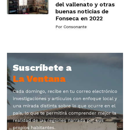
del vallenato y otras
buenas noticias de
Fonseca en 2022
rmen de Atrato
cadores
icto armado
el país
Por
Consonante
tigaciones
nes
ín Codazzi
es Consonante
Suscríbete a
sis
ca
l
ra fórmula
La Ventana
rafía
ente
Cada domingo, recibe en tu correo electrónico
oto
ros principios
investigaciones y artículos con enfoque local y
una mirada distinta sobre lo que ocurre en el
país, lo que te permitirá comprender mejor la
d
rmen de Atrato
l de estilo
realidad de las regiones narrada por sus
propios habitantes.