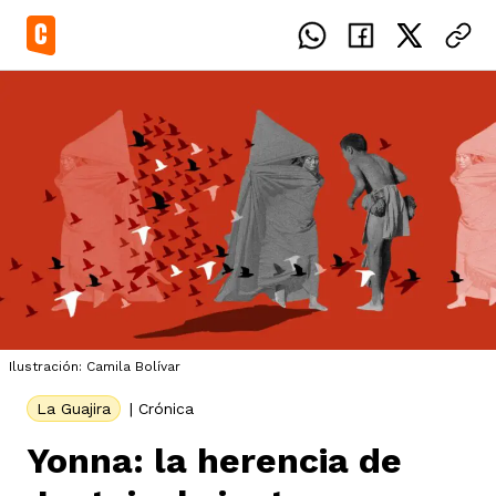
el país
icente del Caguán
ias
Ilustración: Camila Bolívar
uan del Cesar
tajes
ro
La Guajira
|
Crónica
Yonna: la herencia de
eca
s
os étnicos