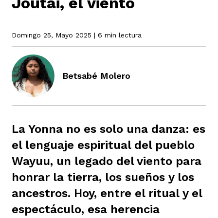
Joutai, el viento
rmen de Atrato
cadores
Domingo 25, Mayo 2025
| 6 min lectura
icto armado
el país
tigaciones
nes
Betsabé Molero
ín Codazzi
es Consonante
sis
ca
l
ra fórmula
La Yonna no es solo una danza: es
el lenguaje espiritual del pueblo
rafía
ente
oto
ros principios
Wayuu, un legado del viento para
honrar la tierra, los sueños y los
ancestros. Hoy, entre el ritual y el
d
rmen de Atrato
l de estilo
espectáculo, esa herencia