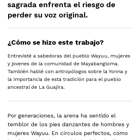
sagrada enfrenta el riesgo de
ast
ción
eca
ro equipo
perder su voz original.
ra
na
e periodistas locales
¿Cómo se hizo este trabajo?
Entrevisté a sabedoras del pueblo Wayuu, mujeres
ación
z
licar nuestro contenido
y jovenes de la comunidad de Mayabangloma.
También hablé con antropólogos sobre la Yonna y
la importancia de esta tradición para el pueblo
ultura
ure
monios
ancestral de La Guajira.
iones 2023
 La Baja
tos
Por generaciones, la arena ha sentido el
temblor de los pies danzantes de hombres y
mujeres Wayuu. En círculos perfectos, como
elíbano
ciones