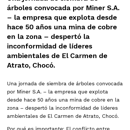
árboles convocada por Miner S.A.
ast
ción
eca
ro equipo
– la empresa que explota desde
hace 50 años una mina de cobre
ra
na
e periodistas locales
en la zona – despertó la
inconformidad de líderes
ación
ambientales de El Carmen de
z
licar nuestro contenido
Atrato, Chocó.
ultura
ure
monios
Una jornada de siembra de árboles convocada
por Miner S.A. – la empresa que explota
desde hace 50 años una mina de cobre en la
iones 2023
 La Baja
tos
zona – despertó la inconformidad de líderes
ambientales de El Carmen de Atrato, Chocó.
elíbano
ciones
Por qué es importante:
El conflicto entre