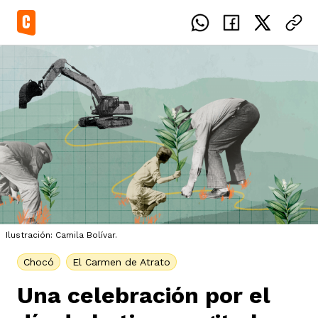
el país
icente del Caguán
ias
Ilustración: Camila Bolívar.
uan del Cesar
tajes
ro
Chocó
El Carmen de Atrato
Una celebración por el
eca
s
os étnicos