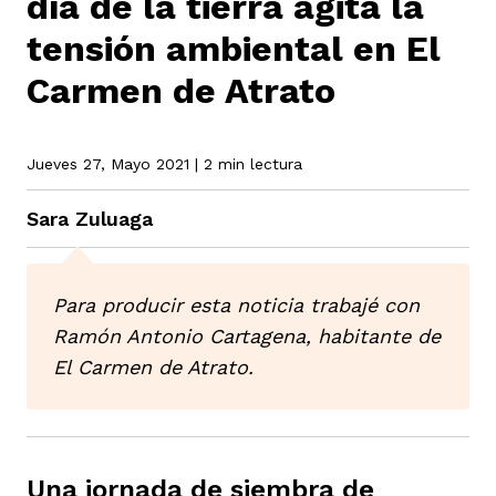
día de la tierra agita la
tensión ambiental en El
rmen de Atrato
Carmen de Atrato
cadores
icto armado
el país
Jueves 27, Mayo 2021
| 2 min lectura
tigaciones
nes
ín Codazzi
es Consonante
Sara Zuluaga
sis
ca
l
ra fórmula
Para producir esta noticia trabajé con
Ramón Antonio Cartagena, habitante de
rafía
ente
oto
ros principios
El Carmen de Atrato.
d
rmen de Atrato
l de estilo
Una jornada de siembra de