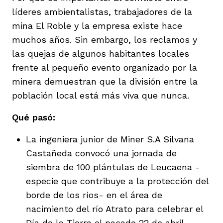
líderes ambientalistas, trabajadores de la
mina El Roble y la empresa existe hace
muchos años. Sin embargo, los reclamos y
las quejas de algunos habitantes locales
frente al pequeño evento organizado por la
iego
minera demuestran que la división entre la
población local está más viva que nunca.
acinto
Qué pasó:
La ingeniera junior de Miner S.A Silvana
uan del Cesar
Castañeda convocó una jornada de
siembra de 100 plántulas de Leucaena -
especie que contribuye a la protección del
a Ana
borde de los ríos- en el área de
nacimiento del río Atrato para celebrar el
Día de la Tierra el pasado 22 de abril.