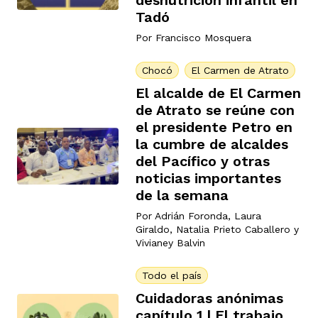
desnutrición infantil en
Tadó
Por
Francisco Mosquera
Chocó
El Carmen de Atrato
El alcalde de El Carmen
de Atrato se reúne con
el presidente Petro en
la cumbre de alcaldes
del Pacífico y otras
noticias importantes
de la semana
Por
Adrián Foronda
,
Laura
Giraldo
,
Natalia Prieto Caballero
y
Vivianey Balvin
Todo el país
Cuidadoras anónimas
capítulo 1 | El trabajo