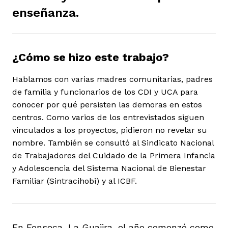
enseñanza.
¿Cómo se hizo este trabajo?
iego
Hablamos con varias madres comunitarias, padres
de familia y funcionarios de los CDI y UCA para
conocer por qué persisten las demoras en estos
acinto
centros. Como varios de los entrevistados siguen
vinculados a los proyectos, pidieron no revelar su
nombre. También se consultó al Sindicato Nacional
uan del Cesar
de Trabajadores del Cuidado de la Primera Infancia
y Adolescencia del Sistema Nacional de Bienestar
Familiar (Sintracihobi) y al ICBF.
a Ana
En Fonseca, La Guajira, el año comenzó como