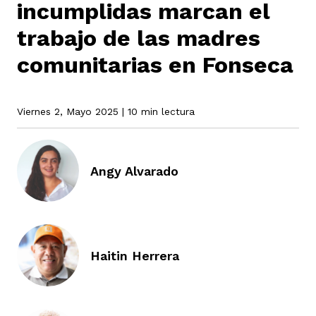
incumplidas marcan el
trabajo de las madres
rmen de Atrato
cadores
icto armado
el país
comunitarias en Fonseca
tigaciones
nes
ín Codazzi
es Consonante
Viernes 2, Mayo 2025
| 10 min lectura
sis
ca
l
ra fórmula
Angy Alvarado
rafía
ente
oto
ros principios
Haitin Herrera
d
rmen de Atrato
l de estilo