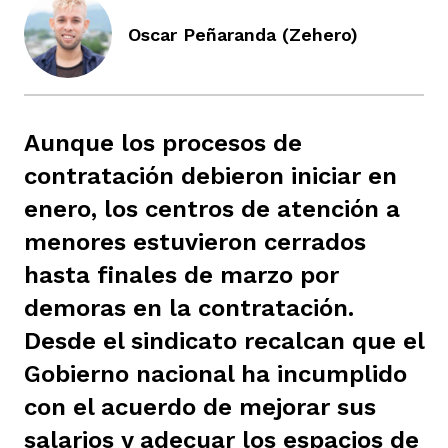
ast
ción
eca
ro equipo
Oscar Peñaranda (Zehero)
ra
na
e periodistas locales
Aunque los procesos de
contratación debieron iniciar en
ación
z
licar nuestro contenido
enero, los centros de atención a
menores estuvieron cerrados
ultura
ure
monios
hasta finales de marzo por
demoras en la contratación.
Desde el sindicato recalcan que el
iones 2023
 La Baja
tos
Gobierno nacional ha incumplido
con el acuerdo de mejorar sus
elíbano
ciones
salarios y adecuar los espacios de