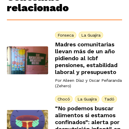
relacionado
Fonseca
La Guajira
Madres comunitarias
llevan más de un año
pidiendo al Icbf
pensiones, estabilidad
laboral y presupuesto
Por
Aileen Díaz
y
Oscar Peñaranda
(Zehero)
Chocó
La Guajira
Tadó
“No podemos buscar
alimentos si estamos
confinados”: alerta por