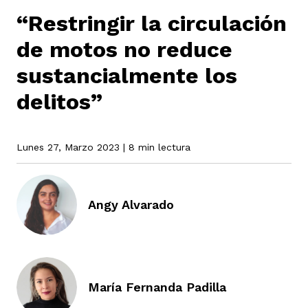
“Restringir la circulación
de motos no reduce
rmen de Atrato
cadores
icto armado
el país
sustancialmente los
delitos”
tigaciones
nes
ín Codazzi
es Consonante
Lunes 27, Marzo 2023
| 8 min lectura
sis
ca
l
ra fórmula
Angy Alvarado
rafía
ente
oto
ros principios
d
rmen de Atrato
l de estilo
María Fernanda Padilla