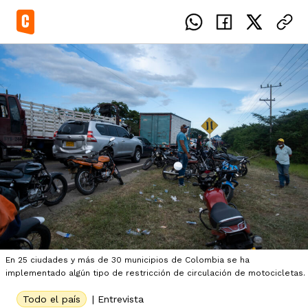
el país
icente del Caguán
ias
uan del Cesar
tajes
ro
En 25 ciudades y más de 30 municipios de Colombia se ha
implementado algún tipo de restricción de circulación de motocicletas.
Todo el país
|
Entrevista
eca
s
os étnicos