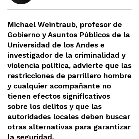
ast
ción
eca
ro equipo
Michael Weintraub, profesor de
ra
Gobierno y Asuntos Públicos de la
na
e periodistas locales
Universidad de los Andes e
investigador de la criminalidad y
ación
z
licar nuestro contenido
violencia política, advierte que las
restricciones de parrillero hombre
ultura
ure
monios
y cualquier acompañante no
tienen efectos significativos
sobre los delitos y que las
iones 2023
 La Baja
tos
autoridades locales deben buscar
otras alternativas para garantizar
elíbano
ciones
la seguridad.