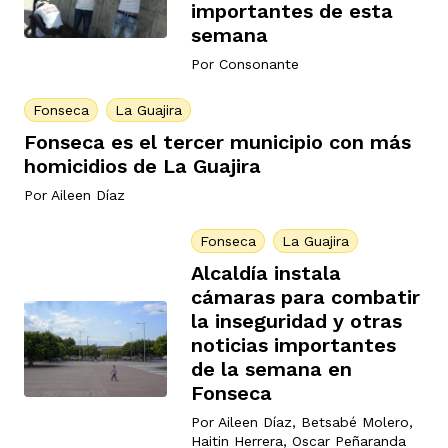
importantes de esta
semana
Por
Consonante
Fonseca
La Guajira
Fonseca es el tercer municipio con más
homicidios de La Guajira
Por
Aileen Díaz
Fonseca
La Guajira
Alcaldía instala
cámaras para combatir
la inseguridad y otras
noticias importantes
de la semana en
Fonseca
Por
Aileen Díaz
,
Betsabé Molero
,
Haitin Herrera
,
Oscar Peñaranda