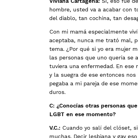
Viviana Cartagena:
Sí, eso fue d
hombre, usted va a acabar con t
del diablo, tan cochina, tan desa
Con mi mamá especialmente viví 
aceptaba, nunca me trató mal, pe
tema. ¿Por qué si yo era mujer m
las personas que uno quería se a
tuviera una enfermedad. En ese 
y la suegra de ese entonces nos 
pegaba a mi pareja de ese momen
duros.
C: ¿Conocías otras personas qu
LGBT en ese momento?
V.C.:
Cuando yo salí del clóset, s
muchas. Decir lesbiana y gay eso