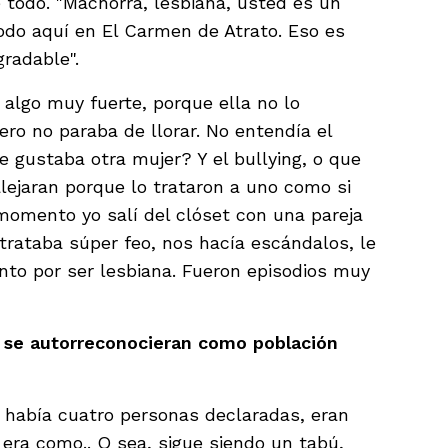
e todo. "Machorra, lesbiana, usted es un
odo aquí en El Carmen de Atrato. Eso es
gradable".
algo muy fuerte, porque ella no lo
ro no paraba de llorar. No entendía el
e gustaba otra mujer? Y el bullying, o que
lejaran porque lo trataron a uno como si
momento yo salí del clóset con una pareja
trataba súper feo, nos hacía escándalos, le
to por ser lesbiana. Fueron episodios muy
e se autorreconocieran como población
i había cuatro personas declaradas, eran
 era como.. O sea, sigue siendo un tabú,