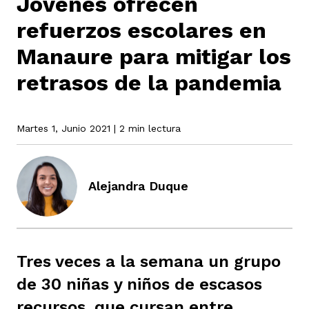
Jóvenes ofrecen
refuerzos escolares en
rmen de Atrato
Manaure para mitigar los
cadores
icto armado
el país
retrasos de la pandemia
tigaciones
nes
ín Codazzi
es Consonante
Martes 1, Junio 2021
| 2 min lectura
sis
ca
l
ra fórmula
Alejandra Duque
rafía
ente
oto
ros principios
Tres veces a la semana un grupo
d
rmen de Atrato
l de estilo
de 30 niñas y niños de escasos
recursos, que cursan entre