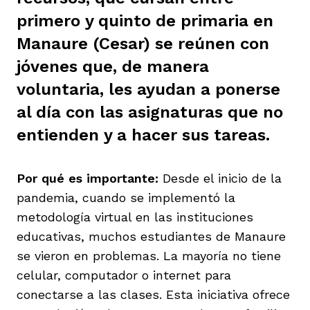
ast
primero y quinto de primaria en
ción
eca
ro equipo
Manaure (Cesar) se reúnen con
jóvenes que, de manera
ra
na
e periodistas locales
voluntaria, les ayudan a ponerse
al día con las asignaturas que no
ación
z
licar nuestro contenido
entienden y a hacer sus tareas.
Por qué es importante:
Desde el inicio de la
ultura
ure
monios
pandemia, cuando se implementó la
metodología virtual en las instituciones
educativas, muchos estudiantes de Manaure
iones 2023
 La Baja
tos
se vieron en problemas. La mayoría no tiene
celular, computador o internet para
conectarse a las clases. Esta iniciativa ofrece
elíbano
ciones