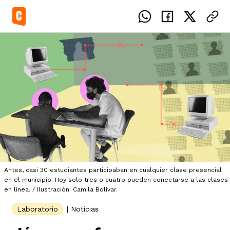
el país
icente del Caguán
ias
Antes, casi 30 estudiantes participaban en cualquier clase presencial
en el municipio. Hoy solo tres o cuatro pueden conectarse a las clases
uan del Cesar
tajes
ro
en línea. / Ilustración: Camila Bolívar.
Laboratorio
|
Noticias
eca
s
os étnicos