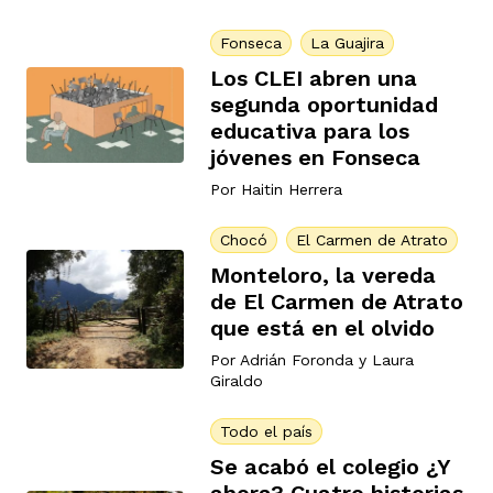
Fonseca
La Guajira
Los CLEI abren una
segunda oportunidad
educativa para los
jóvenes en Fonseca
Por
Haitin Herrera
Chocó
El Carmen de Atrato
Monteloro, la vereda
de El Carmen de Atrato
que está en el olvido
Por
Adrián Foronda
y
Laura
Giraldo
Todo el país
Se acabó el colegio ¿Y
ahora? Cuatro historias