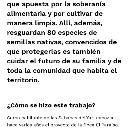
que apuesta por la soberanía
ast
ción
eca
ro equipo
alimentaria y por cultivar de
manera limpia. Allí, además,
ra
na
resguardan 80 especies de
e periodistas locales
semillas nativas, convencidos de
que protegerlas es también
ación
z
licar nuestro contenido
cuidar el futuro de su familia y de
toda la comunidad que habita el
ultura
ure
monios
territorio.
iones 2023
 La Baja
tos
¿Cómo se hizo este trabajo?
Como habitante de las Sabanas del Yarí conozco
elíbano
ciones
hace varios años el proyecto de la finca El Paraíso.