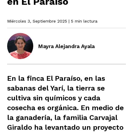
en El Paraíso
rmen de Atrato
Miércoles 3, Septiembre 2025
| 5 min lectura
cadores
icto armado
el país
tigaciones
nes
Mayra Alejandra Ayala
ín Codazzi
es Consonante
sis
ca
l
ra fórmula
En la finca El Paraíso, en las
sabanas del Yarí, la tierra se
rafía
ente
oto
ros principios
cultiva sin químicos y cada
cosecha es orgánica. En medio de
la ganadería, la familia Carvajal
d
rmen de Atrato
l de estilo
Giraldo ha levantado un proyecto