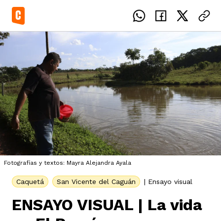
el país
icente del Caguán
ias
Fotografías y textos: Mayra Alejandra Ayala
uan del Cesar
tajes
ro
Caquetá
San Vicente del Caguán
|
Ensayo visual
ENSAYO VISUAL | La vida
eca
s
os étnicos