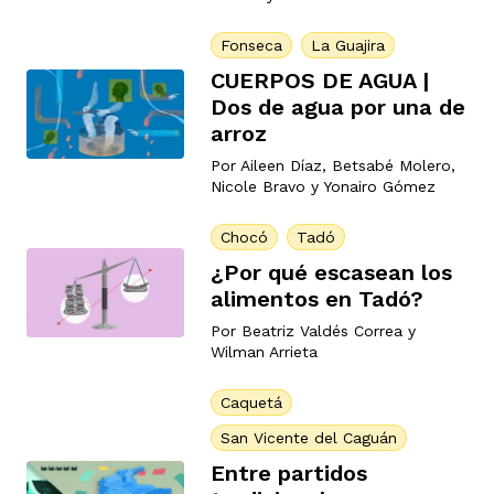
Fonseca
La Guajira
CUERPOS DE AGUA |
Dos de agua por una de
arroz
Por
Aileen Díaz
,
Betsabé Molero
,
Nicole Bravo
y
Yonairo Gómez
Chocó
Tadó
¿Por qué escasean los
alimentos en Tadó?
Por
Beatriz Valdés Correa
y
Wilman Arrieta
Caquetá
San Vicente del Caguán
Entre partidos