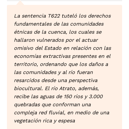
ast
ción
eca
ro equipo
La sentencia T622 tuteló los derechos
fundamentales de las comunidades
ra
na
e periodistas locales
étnicas de la cuenca, los cuales se
hallaron vulnerados por el actuar
omisivo del Estado en relación con las
ación
z
licar nuestro contenido
economías extractivas presentes en el
territorio, ordenando que los daños a
las comunidades y al río fueran
ultura
ure
monios
resarcidos desde una perspectiva
biocultural. El río Atrato, además,
recibe las aguas de 150 ríos y 3.000
iones 2023
 La Baja
tos
quebradas que conforman una
compleja red fluvial, en medio de una
vegetación rica y espesa
elíbano
ciones