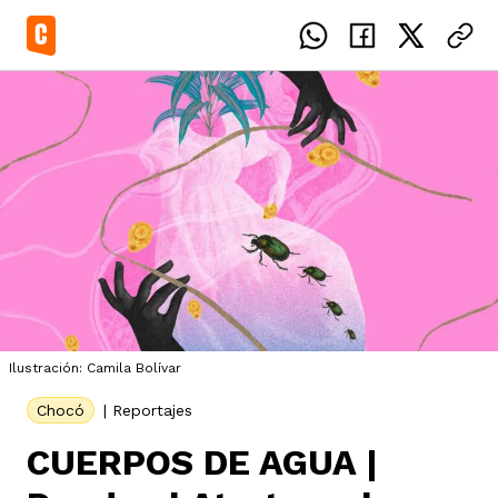
el país
icente del Caguán
ias
Ilustración: Camila Bolívar
uan del Cesar
tajes
ro
Chocó
|
Reportajes
CUERPOS DE AGUA |
eca
s
os étnicos