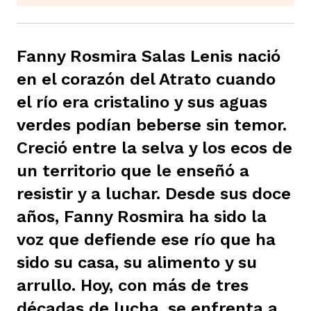
Fanny Rosmira Salas Lenis nació
en el corazón del Atrato cuando
iego
el río era cristalino y sus aguas
verdes podían beberse sin temor.
Creció entre la selva y los ecos de
acinto
un territorio que le enseñó a
resistir y a luchar. Desde sus doce
uan del Cesar
años, Fanny Rosmira ha sido la
voz que defiende ese río que ha
sido su casa, su alimento y su
a Ana
arrullo. Hoy, con más de tres
décadas de lucha, se enfrenta a