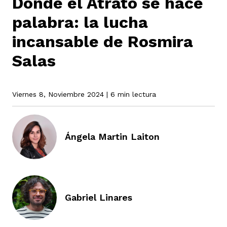
Donde el Atrato se hace
palabra: la lucha
rmen de Atrato
incansable de Rosmira
cadores
icto armado
el país
Salas
tigaciones
nes
ín Codazzi
es Consonante
Viernes 8, Noviembre 2024
| 6 min lectura
sis
ca
l
ra fórmula
Ángela Martin Laiton
rafía
ente
oto
ros principios
Gabriel Linares
d
rmen de Atrato
l de estilo