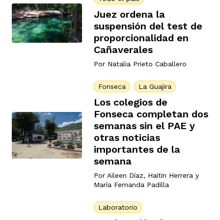
Juez ordena la
suspensión del test de
proporcionalidad en
Cañaverales
Por
Natalia Prieto Caballero
Fonseca
La Guajira
Los colegios de
Fonseca completan dos
semanas sin el PAE y
otras noticias
importantes de la
semana
Por
Aileen Díaz
,
Haitin Herrera
y
María Fernanda Padilla
Laboratorio