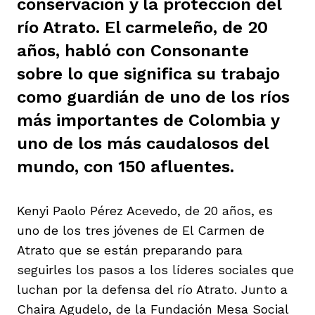
conservación y la protección del
ast
ción
eca
ro equipo
río Atrato. El carmeleño, de 20
años, habló con Consonante
sobre lo que significa su trabajo
ra
na
e periodistas locales
como guardián de uno de los ríos
más importantes de Colombia y
ación
z
licar nuestro contenido
uno de los más caudalosos del
mundo, con 150 afluentes.
ultura
ure
monios
Kenyi Paolo Pérez Acevedo, de 20 años, es
uno de los tres jóvenes de El Carmen de
iones 2023
 La Baja
tos
Atrato que se están preparando para
seguirles los pasos a los líderes sociales que
luchan por la defensa del río Atrato. Junto a
elíbano
ciones
Chaira Agudelo, de la Fundación Mesa Social