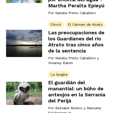
Martha Peralta Epieyú
Por
Natalia Prieto Caballero
Chocó
El Carmen de Atrato
Las preocupaciones de
los Guardianes del río
Atrato tras cinco años
de la sentencia
Por
Natalia Prieto Caballero
y
Vivianey Balvin
La Guajira
El guardián del
manantial: un búho de
anteojos en la Serranía
del Perijá
Por
Betsabé Molero
y
Manuela
Saldarriaga H.