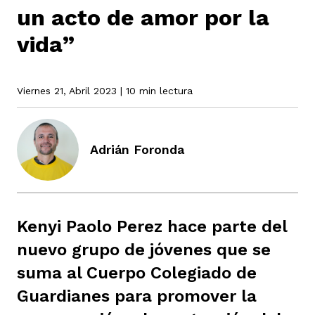
un acto de amor por la
vida”
rmen de Atrato
cadores
icto armado
el país
Viernes 21, Abril 2023
| 10 min lectura
tigaciones
nes
ín Codazzi
es Consonante
Adrián Foronda
sis
ca
l
ra fórmula
rafía
ente
oto
ros principios
Kenyi Paolo Perez hace parte del
nuevo grupo de jóvenes que se
suma al Cuerpo Colegiado de
d
rmen de Atrato
l de estilo
Guardianes para promover la