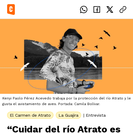
el país
icente del Caguán
ias
Kenyi Paolo Pérez Acevedo trabaja por la protección del río Atrato y le
gusta el avistamiento de aves. Portada: Camila Bolívar.
uan del Cesar
tajes
ro
El Carmen de Atrato
La Guajira
|
Entrevista
“Cuidar del río Atrato es
eca
s
os étnicos