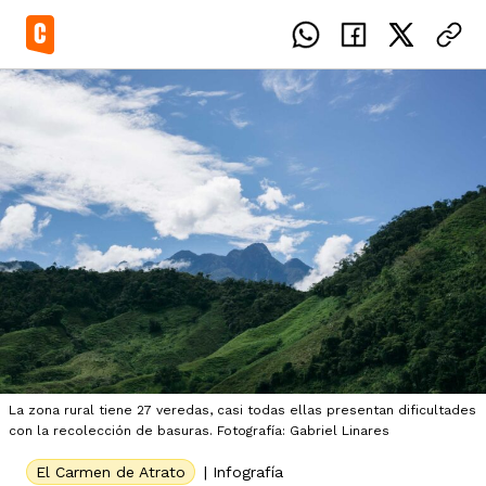
el país
icente del Caguán
ias
uan del Cesar
tajes
ro
La zona rural tiene 27 veredas, casi todas ellas presentan dificultades
con la recolección de basuras. Fotografía: Gabriel Linares
El Carmen de Atrato
|
Infografía
eca
s
os étnicos