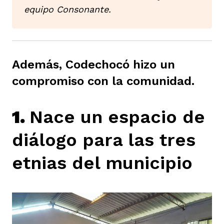
equipo Consonante.
ast
ción
eca
ro equipo
ra
na
e periodistas locales
Además, Codechocó hizo un
compromiso con la comunidad.
ación
z
licar nuestro contenido
1.
Nace un espacio de
ultura
ure
diálogo para las tres
monios
etnias del municipio
iones 2023
 La Baja
tos
elíbano
ciones