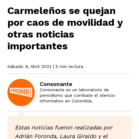
Carmeleños se quejan
por caos de movilidad y
rmen de Atrato
cadores
icto armado
el país
otras noticias
importantes
tigaciones
nes
ín Codazzi
es Consonante
Sábado 9, Abril 2022
| 5 min lectura
sis
ca
l
ra fórmula
Consonante
Consonante es un laboratorio de
periodismo que combate el silencio
rafía
ente
oto
ros principios
informativo en Colombia.
d
rmen de Atrato
l de estilo
Estas noticias fueron realizadas por
Adrián Foronda, Laura Giraldo y el