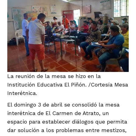
iego
acinto
La reunión de la mesa se hizo en la
Institución Educativa El Piñón. /Cortesía Mesa
uan del Cesar
Interétnica.
El domingo 3 de abril se consolidó la mesa
interétnica de El Carmen de Atrato, un
a Ana
espacio para establecer diálogos que permita
dar solución a los problemas entre mestizos,