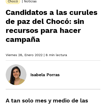
Chocó
|
Noticias
Candidatos a las curules
rmen de Atrato
cadores
icto armado
el país
de paz del Chocó: sin
recursos para hacer
tigaciones
nes
ín Codazzi
campaña
es Consonante
sis
Viernes 28, Enero 2022
| 8 min lectura
ca
l
ra fórmula
rafía
ente
Isabela Porras
oto
ros principios
d
rmen de Atrato
l de estilo
A tan solo mes y medio de las