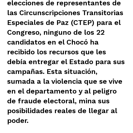
elecciones de representantes de
ast
ción
eca
ro equipo
las Circunscripciones Transitorias
Especiales de Paz (CTEP) para el
Congreso, ninguno de los 22
ra
na
e periodistas locales
candidatos en el Chocó ha
recibido los recursos que les
ación
z
licar nuestro contenido
debía entregar el Estado para sus
campañas. Esta situación,
ultura
ure
monios
sumada a la violencia que se vive
en el departamento y al peligro
de fraude electoral, mina sus
iones 2023
 La Baja
tos
posibilidades reales de llegar al
poder.
elíbano
ciones