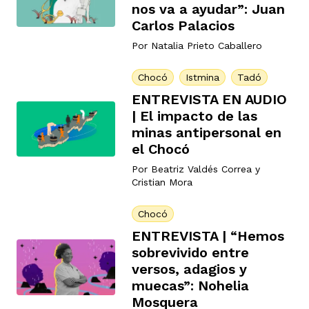
nos va a ayudar”: Juan
Carlos Palacios
Por
Natalia Prieto Caballero
Chocó
Istmina
Tadó
ENTREVISTA EN AUDIO
| El impacto de las
minas antipersonal en
el Chocó
Por
Beatriz Valdés Correa
y
Cristian Mora
Chocó
ENTREVISTA | “Hemos
sobrevivido entre
versos, adagios y
muecas”: Nohelia
Mosquera