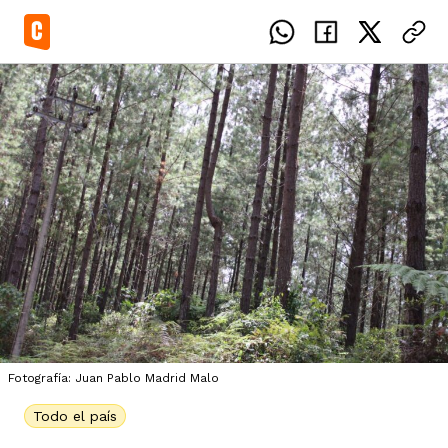
el país
icente del Caguán
ias
uan del Cesar
tajes
ro
Fotografía: Juan Pablo Madrid Malo
Todo el país
eca
s
os étnicos