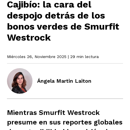
Cajibío: la cara del
despojo detrás de los
rmen de Atrato
cadores
icto armado
el país
bonos verdes de Smurfit
Westrock
tigaciones
nes
ín Codazzi
es Consonante
Miércoles 26, Noviembre 2025
| 29 min lectura
sis
ca
l
ra fórmula
Ángela Martin Laiton
rafía
ente
oto
ros principios
Mientras Smurfit Westrock
d
rmen de Atrato
l de estilo
presume en sus reportes globales