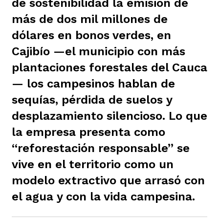
de sostenibilidad la emisión de
ast
ción
eca
ro equipo
más de dos mil millones de
dólares en bonos verdes, en
Cajibío —el municipio con más
ra
na
e periodistas locales
plantaciones forestales del Cauca
— los campesinos hablan de
ación
z
licar nuestro contenido
sequías, pérdida de suelos y
desplazamiento silencioso. Lo que
la empresa presenta como
ultura
ure
monios
“reforestación responsable” se
vive en el territorio como un
iones 2023
 La Baja
tos
modelo extractivo que arrasó con
el agua y con la vida campesina.
elíbano
ciones