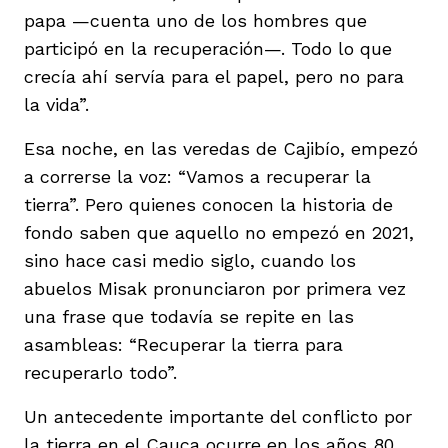
vena
papa —cuenta uno de los hombres que
participó en la recuperación—. Todo lo que
crecía ahí servía para el papel, pero no para
la vida”.
Esa noche, en las veredas de Cajibío, empezó
co
a correrse la voz: “Vamos a recuperar la
tierra”. Pero quienes conocen la historia de
fondo saben que aquello no empezó en 2021,
erres
sino hace casi medio siglo, cuando los
abuelos Misak pronunciaron por primera vez
una frase que todavía se repite en las
asambleas: “Recuperar la tierra para
recuperarlo todo”.
Un antecedente importante del conflicto por
la tierra en el Cauca ocurre en los años 80,