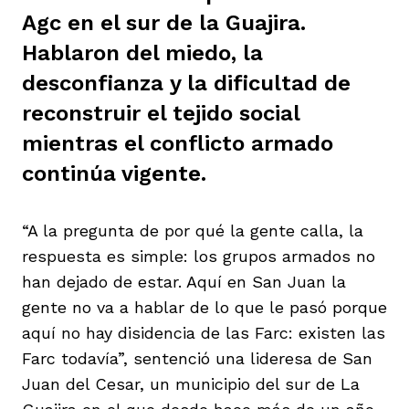
Agc en el sur de la Guajira.
ast
ción
eca
ro equipo
Hablaron del miedo, la
desconfianza y la dificultad de
ra
na
e periodistas locales
reconstruir el tejido social
mientras el conflicto armado
continúa vigente.
ación
z
licar nuestro contenido
“A la pregunta de por qué la gente calla, la
ultura
ure
monios
respuesta es simple: los grupos armados no
han dejado de estar. Aquí en San Juan la
gente no va a hablar de lo que le pasó porque
iones 2023
 La Baja
tos
aquí no hay disidencia de las Farc: existen las
Farc todavía”, sentenció una lideresa de San
Juan del Cesar, un municipio del sur de La
elíbano
ciones