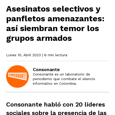
Asesinatos selectivos y
panfletos amenazantes:
rmen de Atrato
cadores
icto armado
el país
así siembran temor los
grupos armados
tigaciones
nes
ín Codazzi
es Consonante
Lunes 10, Abril 2023
| 6 min lectura
sis
ca
l
ra fórmula
Consonante
Consonante es un laboratorio de
periodismo que combate el silencio
rafía
ente
oto
ros principios
informativo en Colombia.
d
rmen de Atrato
l de estilo
Consonante habló con 20 líderes
sociales sobre la presencia de las