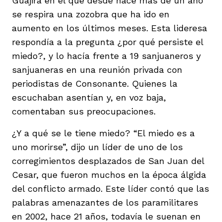
Guajira en el que desde hace más de un año
se respira una zozobra que ha ido en
aumento en los últimos meses. Esta lideresa
respondía a la pregunta ¿por qué persiste el
miedo?, y lo hacía frente a 19 sanjuaneros y
sanjuaneras en una reunión privada con
iego
periodistas de Consonante. Quienes la
escuchaban asentían y, en voz baja,
acinto
comentaban sus preocupaciones.
¿Y a qué se le tiene miedo? “El miedo es a
uno morirse”, dijo un líder de uno de los
uan del Cesar
corregimientos desplazados de San Juan del
Cesar, que fueron muchos en la época álgida
del conflicto armado. Este líder contó que las
a Ana
palabras amenazantes de los paramilitares
en 2002, hace 21 años, todavía le suenan en