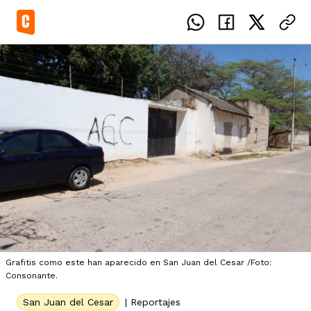
el país
icente del Caguán
ias
uan del Cesar
tajes
ro
Grafitis como este han aparecido en San Juan del Cesar /Foto:
Consonante.
San Juan del Cesar
|
Reportajes
eca
s
os étnicos