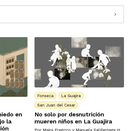
Fonseca
La Guajira
San Juan del Cesar
miedo en
No solo por desnutrición
o la
mueren niños en La Guajira
ión
Por
Maira Fragozo
y
Manuela Saldarriaga H.