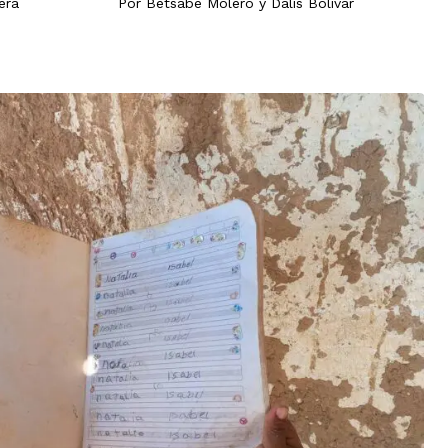
Por
Betsabé Molero
y
Dalis Bolívar
era