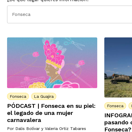
Fonseca
Fonseca
La Guajira
PÓDCAST | Fonseca en su piel:
Fonseca
el legado de una mujer
INFOGRAF
carnavalera
pasando c
Fonseca?
Por
Dalis Bolívar
y
Valeria Ortiz Tabares