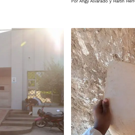
Por
Angy Alvarado
y
Haitin Herr