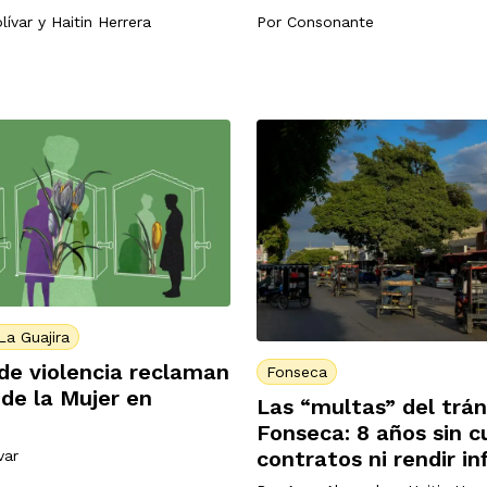
lívar
y
Haitin Herrera
Por
Consonante
La Guajira
de violencia reclaman
Fonseca
de la Mujer en
Las “multas” del trán
Fonseca: 8 años sin c
contratos ni rendir i
var