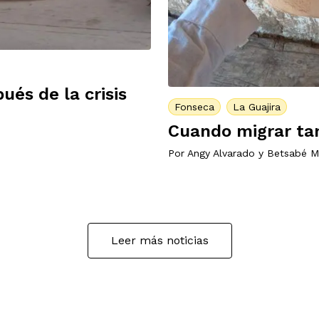
ués de la crisis
Fonseca
La Guajira
Cuando migrar tam
Por
Angy Alvarado
y
Betsabé M
Leer más noticias