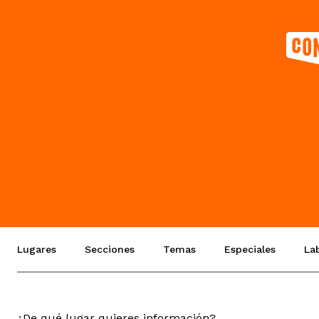
Lugares
Secciones
Temas
Especiales
La
¿De qué lugar quieres información?