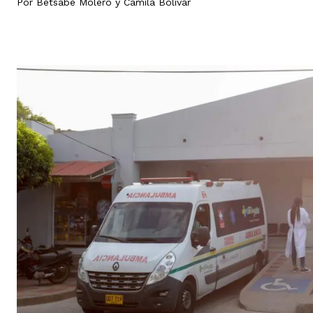
Por
Betsabé Molero
y
Camila Bolívar