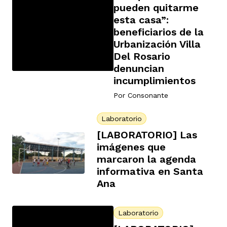
pueden quitarme
esta casa”:
beneficiarios de la
rmen de Atrato
cadores
icto armado
el país
Urbanización Villa
Del Rosario
denuncian
tigaciones
nes
ín Codazzi
incumplimientos
es Consonante
Por
Consonante
sis
ca
Laboratorio
l
ra fórmula
[LABORATORIO] Las
imágenes que
marcaron la agenda
rafía
ente
oto
ros principios
informativa en Santa
Ana
d
rmen de Atrato
l de estilo
Laboratorio