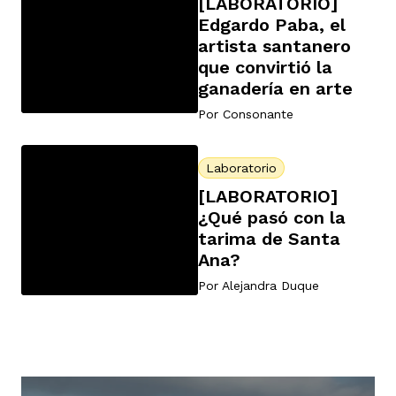
[LABORATORIO]
ast
Edgardo Paba, el
ción
eca
ro equipo
artista santanero
que convirtió la
ganadería en arte
ra
na
e periodistas locales
Por
Consonante
ación
z
licar nuestro contenido
Laboratorio
[LABORATORIO]
¿Qué pasó con la
ultura
tarima de Santa
ure
monios
Ana?
Por
Alejandra Duque
iones 2023
 La Baja
tos
elíbano
ciones