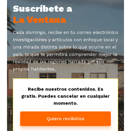
Suscríbete a
La Ventana
Cada domingo, recibe en tu correo electrónico
investigaciones y artículos con enfoque local y
iego
una mirada distinta sobre lo que ocurre en el
país, lo que te permitirá comprender mejor la
realidad de las regiones narrada por sus
acinto
propios habitantes.
uan del Cesar
Recibe nuestros contenidos. Es
gratis. Puedes cancelar en cualquier
momento.
a Ana
Quiero recibirlos