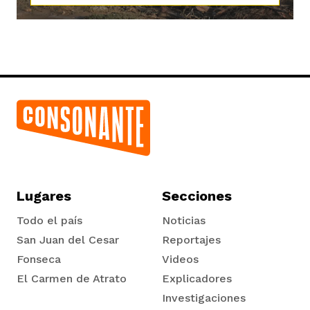
vena
co
erres
Lugares
Secciones
Todo el país
Noticias
San Juan del Cesar
Reportajes
Fonseca
Videos
El Carmen de Atrato
Explicadores
Tadó
Investigaciones