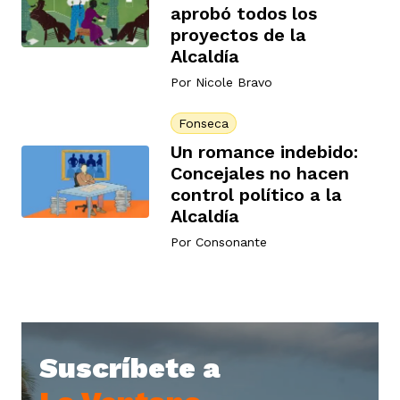
aprobó todos los
proyectos de la
Alcaldía
rmen de Atrato
cadores
icto armado
el país
Por
Nicole Bravo
Fonseca
tigaciones
nes
ín Codazzi
es Consonante
Un romance indebido:
Concejales no hacen
control político a la
sis
ca
l
ra fórmula
Alcaldía
Por
Consonante
rafía
ente
oto
ros principios
d
rmen de Atrato
l de estilo
Suscríbete a