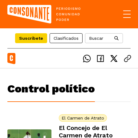
Suscríbete
Clasificados
Buscar
el país
Control político
icente del Caguán
ias
uan del Cesar
tajes
ro
El Carmen de Atrato
El Concejo de El
Carmen de Atrato
eca
s
os étnicos