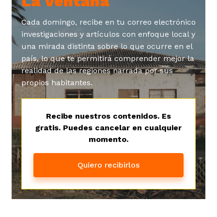
La Ventana
ast
ción
eca
ro equipo
Cada domingo, recibe en tu correo electrónico
investigaciones y artículos con enfoque local y
una mirada distinta sobre lo que ocurre en el
ra
na
e periodistas locales
país, lo que te permitirá comprender mejor la
realidad de las regiones narrada por sus
propios habitantes.
ación
z
licar nuestro contenido
Recibe nuestros contenidos. Es
gratis. Puedes cancelar en cualquier
ultura
ure
monios
momento.
Quiero recibirlos
iones 2023
 La Baja
tos
elíbano
ciones