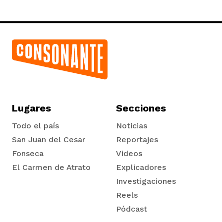
iego
Lugares
Secciones
acinto
Todo el país
Noticias
San Juan del Cesar
Reportajes
uan del Cesar
Fonseca
Videos
El Carmen de Atrato
Explicadores
Tadó
Investigaciones
a Ana
Reels
Pódcast