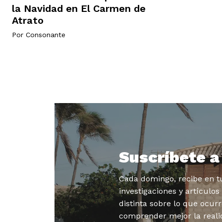
la Navidad en El Carmen de
Atrato
Por
Consonante
Suscríbete 
Cada domingo, recibe en tu
investigaciones y artículo
distinta sobre lo que ocurr
comprender mejor la reali