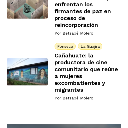
enfrentan los
firmantes de paz en
proceso de
rmen de Atrato
cadores
icto armado
el país
reincorporación
Por
Betsabé Molero
tigaciones
nes
ín Codazzi
es Consonante
Fonseca
La Guajira
Cañahuate: la
productora de cine
sis
ca
l
ra fórmula
comunitario que reúne
a mujeres
excombatientes y
migrantes
rafía
ente
oto
ros principios
Por
Betsabé Molero
d
rmen de Atrato
l de estilo