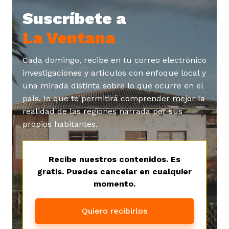
ast
ción
Suscríbete a
eca
ro equipo
La Ventana
ra
na
e periodistas locales
Cada domingo, recibe en tu correo electrónico
investigaciones y artículos con enfoque local y
una mirada distinta sobre lo que ocurre en el
ación
z
licar nuestro contenido
país, lo que te permitirá comprender mejor la
realidad de las regiones narrada por sus
propios habitantes.
ultura
ure
monios
Recibe nuestros contenidos. Es
gratis. Puedes cancelar en cualquier
iones 2023
 La Baja
tos
momento.
Quiero recibirlos
elíbano
ciones