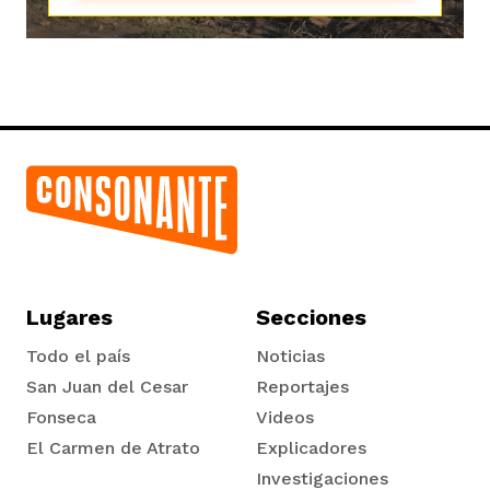
iego
acinto
Lugares
Secciones
uan del Cesar
Todo el país
Noticias
San Juan del Cesar
Reportajes
a Ana
Fonseca
Videos
El Carmen de Atrato
Explicadores
Tadó
Investigaciones