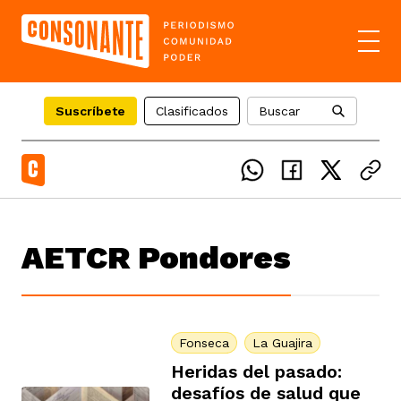
Suscríbete
Clasificados
Buscar
el país
AETCR Pondores
icente del Caguán
ias
uan del Cesar
tajes
ro
Fonseca
La Guajira
Heridas del pasado:
desafíos de salud que
eca
s
os étnicos