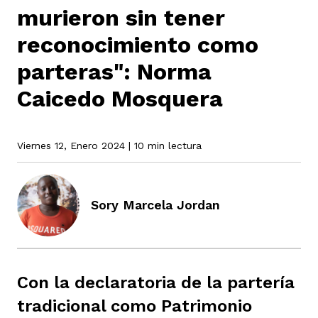
murieron sin tener
reconocimiento como
rmen de Atrato
cadores
icto armado
el país
parteras": Norma
Caicedo Mosquera
tigaciones
nes
ín Codazzi
es Consonante
Viernes 12, Enero 2024
| 10 min lectura
sis
ca
l
ra fórmula
Sory Marcela Jordan
rafía
ente
oto
ros principios
Con la declaratoria de la partería
d
rmen de Atrato
l de estilo
tradicional como Patrimonio