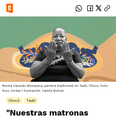
el país
icente del Caguán
ias
Norma Caicedo Mosquera, partera tradicional en Tadó, Choco. Foto:
Sory Jordan | Ilustración: Camila Bolívar
uan del Cesar
tajes
ro
Chocó
Tadó
"Nuestras matronas
eca
s
os étnicos