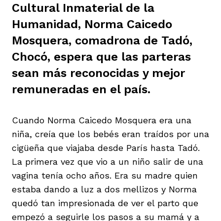
Cultural Inmaterial de la
ast
ción
eca
ro equipo
Humanidad, Norma Caicedo
Mosquera, comadrona de Tadó,
ra
na
e periodistas locales
Chocó, espera que las parteras
sean más reconocidas y mejor
remuneradas en el país.
ación
z
licar nuestro contenido
Cuando Norma Caicedo Mosquera era una
ultura
ure
monios
niña, creía que los bebés eran traídos por una
cigüeña que viajaba desde París hasta Tadó.
La primera vez que vio a un niño salir de una
iones 2023
 La Baja
tos
vagina tenía ocho años. Era su madre quien
estaba dando a luz a dos mellizos y Norma
quedó tan impresionada de ver el parto que
elíbano
ciones
empezó a seguirle los pasos a su mamá y a