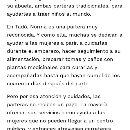
su abuela, ambas parteras tradicionales, para
ayudarles a traer niños al mundo.
En Tadó, Norma es una partera muy
reconocida. Y como ella, muchas se dedican a
iego
ayudar a las mujeres a parir, a cuidarlas
durante el embarazo, hacer seguimiento a su
alimentación, preparar tomas y baños con
acinto
plantas medicinales para curarlas y
acompañarlas hasta que hayan cumplido los
cuarenta días después del parto.
uan del Cesar
Pero por esa atención y cuidados, las
parteras no reciben un pago. La mayoría
a Ana
ofrecen sus servicios como ayuda a las
mujeres que no pueden llegar a un centro
médico, y entonces atraviesan carreteras