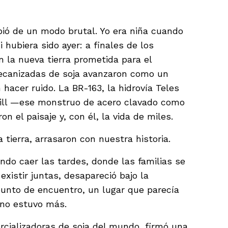
ió de un modo brutal. Yo era niña cuando
hubiera sido ayer: a finales de los
n la nueva tierra prometida para el
ecanizadas de soja avanzaron como un
 hacer ruido. La BR-163, la hidrovía Teles
rgill —ese monstruo de acero clavado como
on el paisaje y, con él, la vida de miles.
ierra, arrasaron con nuestra historia.
endo caer las tardes, donde las familias se
existir juntas, desapareció bajo la
punto de encuentro, un lugar que parecía
 no estuvo más.
rcializadoras de soja del mundo, firmó una