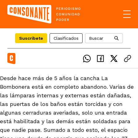
Suscríbete
Clasificados
Buscar
el país
Desde hace más de 5 años la cancha La
icente del Caguán
Bombonera está en completo abandono. Varias de
ias
las lámparas internas y externas están dañadas,
las puertas de los baños están torcidas y con
uan del Cesar
tajes
ro
algunas cerraduras averiadas, solo una entrada
está habilitada y las demás están soldadas para
que nadie pase. Sumado a todo esto, el espacio
eca
s
os étnicos