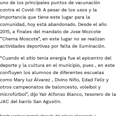
uno de los principales puntos de vacunación
ast
ción
eca
ro equipo
contra el Covid-19. A pesar de los usos y la
importancia que tiene este lugar para la
comunidad, hoy está abandonado. Desde el año
ra
na
e periodistas locales
2015, a finales del mandato de Jose Mozcote
”Chema Moscote”, en este lugar no se realizan
actividades deportivas por falta de iluminación.
ación
z
licar nuestro contenido
“Cuando el sitio tenía energía fue el epicentro del
deporte y la cultura en el municipio, pues , en este
ultura
ure
monios
confluyen los alumnos de diferentes escuelas
como Mary luz Álvarez , Divino Niño, Edad Feliz y
otros campeonatos de baloncesto, voleibol y
iones 2023
 La Baja
tos
microfútbol”, dijo Yair Alfonso Blanco, tesorero de la
JAC del barrio San Agustín.
elíbano
ciones
Puede continuar leyendo después del artículo relacionado ↓