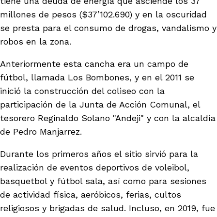
tiene una deuda de energía que asciende los 37
millones de pesos ($37’102.690) y en la oscuridad
se presta para el consumo de drogas, vandalismo y
rmen de Atrato
cadores
icto armado
el país
robos en la zona.
Anteriormente esta cancha era un campo de
tigaciones
nes
ín Codazzi
es Consonante
fútbol, llamada Los Bombones, y en el 2011 se
inició la construcción del coliseo con la
participación de la Junta de Acción Comunal, el
sis
ca
l
ra fórmula
tesorero Reginaldo Solano "Andeji" y con la alcaldía
de Pedro Manjarrez.
rafía
ente
oto
Durante los primeros años el sitio sirvió para la
ros principios
realización de eventos deportivos de voleibol,
basquetbol y fútbol sala, así como para sesiones
d
rmen de Atrato
l de estilo
de actividad física, aeróbicos, ferias, cultos
religiosos y brigadas de salud. Incluso, en 2019, fue