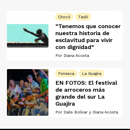
Chocó
Tadó
rmen de Atrato
cadores
icto armado
el país
“Tenemos que conocer
nuestra historia de
esclavitud para vivir
tigaciones
nes
ín Codazzi
es Consonante
con dignidad”
Por
Diana Acosta
sis
ca
l
ra fórmula
Fonseca
La Guajira
EN FOTOS: El festival
de arroceros más
rafía
ente
oto
ros principios
grande del sur La
Guajira
Por
Dalis Bolívar
y
Diana Acosta
d
rmen de Atrato
l de estilo