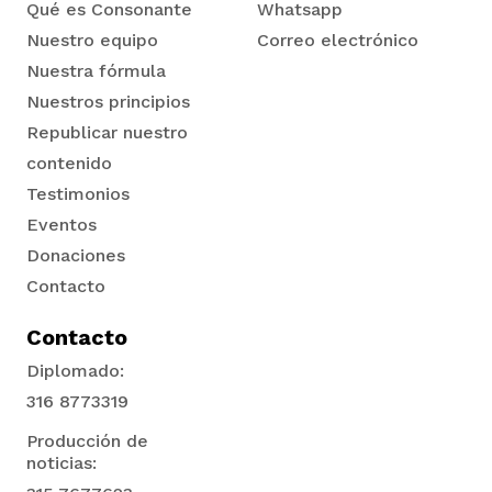
Qué es Consonante
Whatsapp
Nuestro equipo
Correo electrónico
Nuestra fórmula
Nuestros principios
Republicar nuestro
iego
contenido
Testimonios
Eventos
acinto
Donaciones
Contacto
uan del Cesar
Contacto
Diplomado:
316 8773319
a Ana
Producción de
noticias: