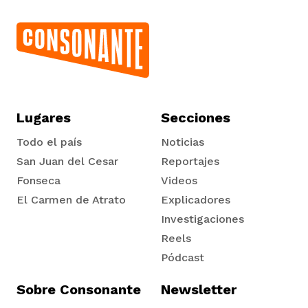
ast
ción
eca
ro equipo
ra
na
e periodistas locales
Lugares
Secciones
ación
z
licar nuestro contenido
Todo el país
Noticias
San Juan del Cesar
Reportajes
Fonseca
Videos
ultura
ure
monios
El Carmen de Atrato
Explicadores
Tadó
Investigaciones
iones 2023
Reels
 La Baja
tos
Pódcast
Sobre Consonante
Newsletter
elíbano
ciones