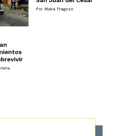
San Juan del Cesar
Por
Maira Fragozo
dan
mientos
brevivir
rieta