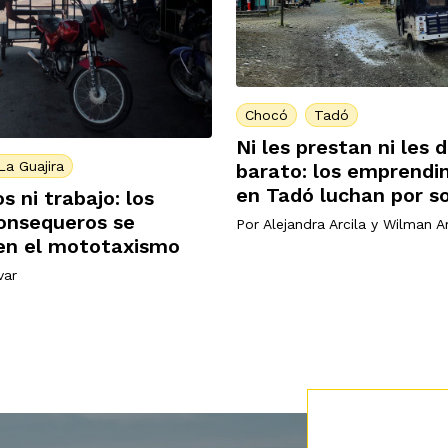
Chocó
Tadó
Ni les prestan ni les 
La Guajira
barato: los emprendi
en Tadó luchan por so
s ni trabajo: los
onsequeros se
Por
Alejandra Arcila
y
Wilman Ar
 en el mototaxismo
var