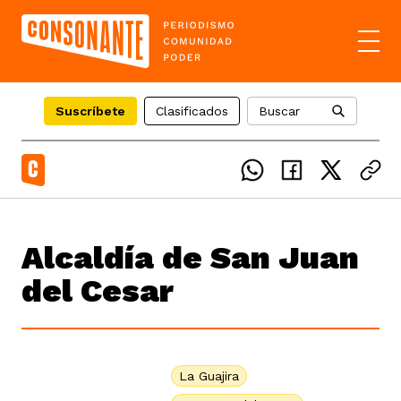
Suscríbete
Clasificados
Buscar
el país
Alcaldía de San Juan
icente del Caguán
ias
del Cesar
uan del Cesar
tajes
ro
La Guajira
eca
s
os étnicos