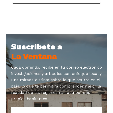
ast
ción
eca
ro equipo
ra
na
e periodistas locales
Suscríbete a
ación
z
licar nuestro contenido
La Ventana
ultura
Cada domingo, recibe en tu correo electrónico
ure
monios
investigaciones y artículos con enfoque local y
una mirada distinta sobre lo que ocurre en el
país, lo que te permitirá comprender mejor la
iones 2023
 La Baja
tos
realidad de las regiones narrada por sus
propios habitantes.
elíbano
ciones