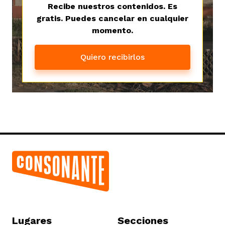
Recibe nuestros contenidos. Es
gratis. Puedes cancelar en cualquier
momento.
Quiero recibirlos
iego
acinto
uan del Cesar
a Ana
Lugares
Secciones