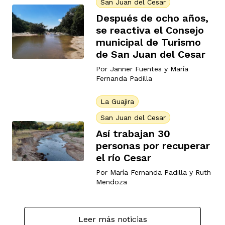
San Juan del Cesar
Después de ocho años,
se reactiva el Consejo
rmen de Atrato
cadores
icto armado
el país
municipal de Turismo
de San Juan del Cesar
Por
Janner Fuentes
y
María
tigaciones
nes
ín Codazzi
es Consonante
Fernanda Padilla
La Guajira
sis
ca
San Juan del Cesar
l
ra fórmula
Así trabajan 30
personas por recuperar
el río Cesar
rafía
ente
oto
ros principios
Por
María Fernanda Padilla
y
Ruth
Mendoza
d
rmen de Atrato
l de estilo
Leer más noticias