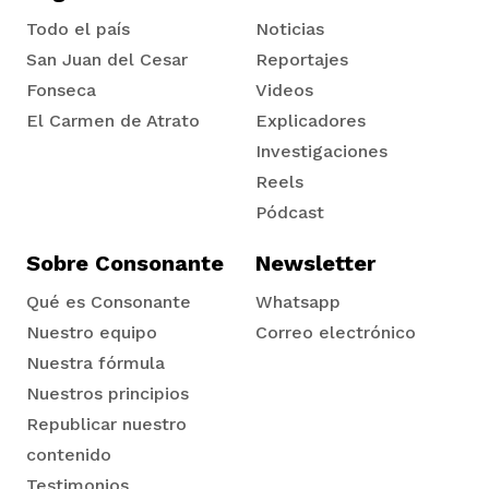
vena
Todo el país
Noticias
San Juan del Cesar
Reportajes
Fonseca
Videos
El Carmen de Atrato
Explicadores
Tadó
Investigaciones
Reels
co
Pódcast
Sobre Consonante
Newsletter
erres
Qué es Consonante
Whatsapp
Nuestro equipo
Correo electrónico
Nuestra fórmula
Nuestros principios
Republicar nuestro
contenido
Testimonios