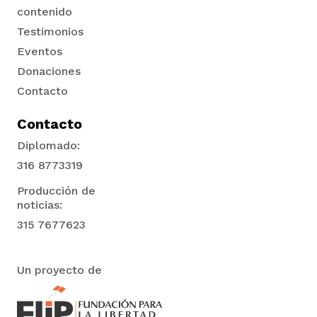
vena
contenido
Testimonios
Eventos
Donaciones
Contacto
co
Contacto
Diplomado:
316 8773319
erres
Producción de
noticias:
315 7677623
Un proyecto de