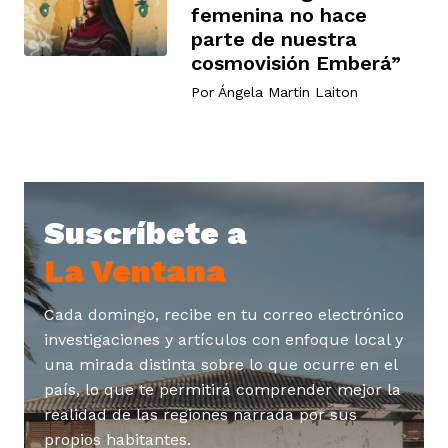
femenina no hace
parte de nuestra
cosmovisión Emberá”
rmen de Atrato
cadores
icto armado
el país
Por
Ángela Martin Laiton
tigaciones
nes
ín Codazzi
es Consonante
Suscríbete a
sis
ca
l
ra fórmula
La Ventana
rafía
ente
Cada domingo, recibe en tu correo electrónico
oto
ros principios
investigaciones y artículos con enfoque local y
una mirada distinta sobre lo que ocurre en el
país, lo que te permitirá comprender mejor la
d
rmen de Atrato
l de estilo
realidad de las regiones narrada por sus
propios habitantes.