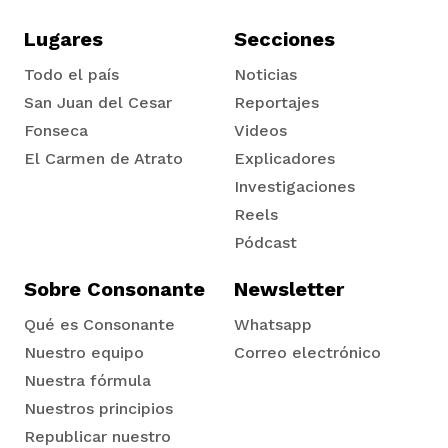
Lugares
Secciones
Todo el país
Noticias
San Juan del Cesar
Reportajes
Fonseca
Videos
iego
El Carmen de Atrato
Explicadores
Tadó
Investigaciones
Reels
acinto
Pódcast
Sobre Consonante
Newsletter
uan del Cesar
Qué es Consonante
Whatsapp
Nuestro equipo
Correo electrónico
a Ana
Nuestra fórmula
Nuestros principios
Republicar nuestro