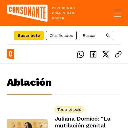
Suscríbete
Clasificados
Buscar
el país
Ablación
icente del Caguán
ias
uan del Cesar
tajes
ro
Todo el país
Juliana Domicó: “La
mutilación genital
eca
s
os étnicos