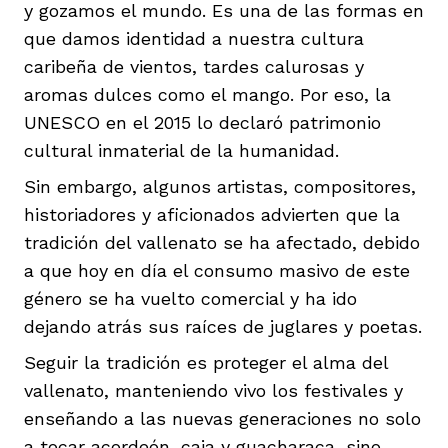
y gozamos el mundo. Es una de las formas en
que damos identidad a nuestra cultura
caribeña de vientos, tardes calurosas y
aromas dulces como el mango. Por eso, la
UNESCO en el 2015 lo declaró patrimonio
iego
cultural inmaterial de la humanidad.
Sin embargo, algunos artistas, compositores,
historiadores y aficionados advierten que la
acinto
tradición del vallenato se ha afectado, debido
a que hoy en día el consumo masivo de este
género se ha vuelto comercial y ha ido
uan del Cesar
dejando atrás sus raíces de juglares y poetas.
Seguir la tradición es proteger el alma del
a Ana
vallenato, manteniendo vivo los festivales y
enseñando a las nuevas generaciones no solo
a tocar acordeón, caja y guacharaca, sino