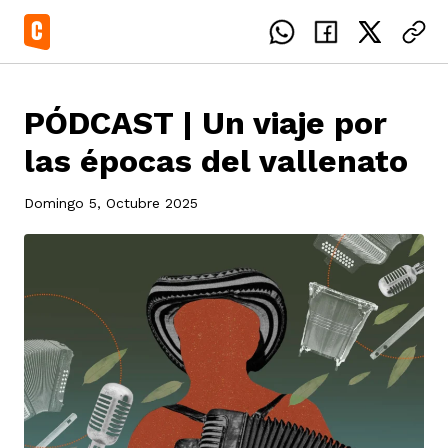
PÓDCAST | Un viaje por
las épocas del vallenato
el país
Domingo 5, Octubre 2025
icente del Caguán
ias
uan del Cesar
tajes
ro
eca
s
os étnicos