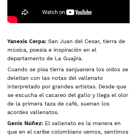
ast
ción
eca
ro equipo
ra
na
e periodistas locales
Yanexis Cerpa:
San Juan del Cesar, tierra de
música, poesía e inspiración en el
ación
z
licar nuestro contenido
departamento de La Guajira.
Cuando se pisa tierra sanjuanera los oídos se
deleitan con las notas del vallenato
ultura
ure
monios
interpretado por grandes artistas. Desde que
se escucha el cacareo del gallo y llega el olor
de la primera taza de café, suenan los
iones 2023
 La Baja
tos
acordes vallenatos.
Genis Núñez:
El vallenato es la manera en
elíbano
ciones
que en el caribe colombiano vemos, sentimos