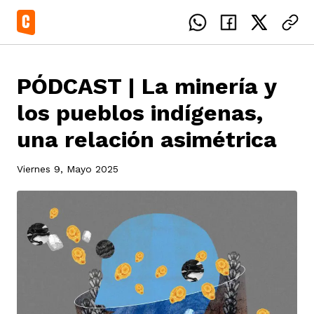
PÓDCAST | La minería y
los pueblos indígenas,
una relación asimétrica
el país
Viernes 9, Mayo 2025
icente del Caguán
ias
uan del Cesar
tajes
ro
eca
s
os étnicos