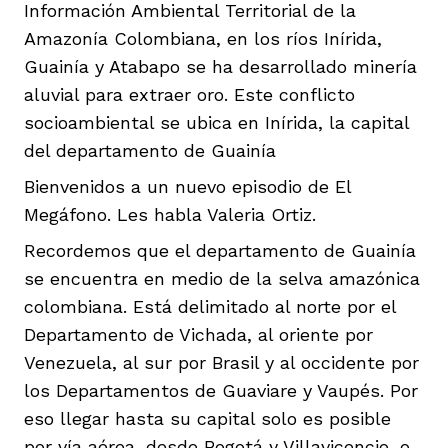
Información Ambiental Territorial de la
ast
ción
eca
ro equipo
Amazonía Colombiana, en los ríos Inírida,
Guainía y Atabapo se ha desarrollado minería
aluvial para extraer oro. Este conflicto
ra
na
e periodistas locales
socioambiental se ubica en Inírida, la capital
del departamento de Guainía
Bienvenidos a un nuevo episodio de El
ación
z
licar nuestro contenido
Megáfono. Les habla Valeria Ortiz.
Recordemos que el departamento de Guainía
ultura
ure
monios
se encuentra en medio de la selva amazónica
colombiana. Está delimitado al norte por el
Departamento de Vichada, al oriente por
iones 2023
 La Baja
tos
Venezuela, al sur por Brasil y al occidente por
los Departamentos de Guaviare y Vaupés. Por
eso llegar hasta su capital solo es posible
elíbano
ciones
por vía aérea, desde Bogotá y Villavicencio, o