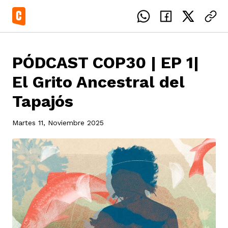
PÓDCAST COP30 | EP 1|
El Grito Ancestral del
Tapajós
el país
Martes 11, Noviembre 2025
icente del Caguán
ias
uan del Cesar
tajes
ro
eca
s
os étnicos