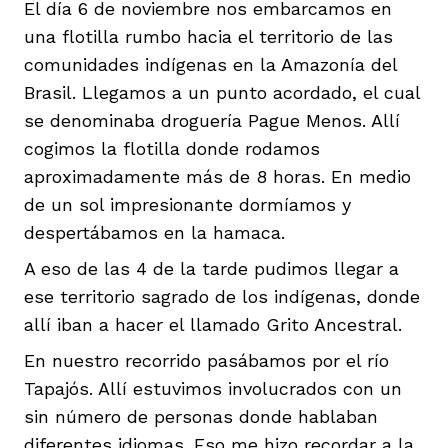
El día 6 de noviembre nos embarcamos en
una flotilla rumbo hacia el territorio de las
comunidades indígenas en la Amazonía del
Brasil. Llegamos a un punto acordado, el cual
se denominaba droguería Pague Menos. Allí
iego
cogimos la flotilla donde rodamos
aproximadamente más de 8 horas. En medio
de un sol impresionante dormíamos y
acinto
despertábamos en la hamaca.
A eso de las 4 de la tarde pudimos llegar a
ese territorio sagrado de los indígenas, donde
uan del Cesar
allí iban a hacer el llamado Grito Ancestral.
En nuestro recorrido pasábamos por el río
a Ana
Tapajós. Allí estuvimos involucrados con un
sin número de personas donde hablaban
diferentes idiomas. Eso me hizo recordar a la