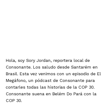
ast
ción
eca
ro equipo
ra
na
e periodistas locales
ación
z
licar nuestro contenido
Hola, soy Sory Jordan, reportera local de
ultura
ure
monios
Consonante. Los saludo desde Santarém en
Brasil. Esta vez venimos con un episodio de El
Megáfono, un pódcast de Consonante para
iones 2023
 La Baja
tos
contarles todas las historias de la COP 30.
Consonante suena en Belém Do Pará con la
COP 30.
elíbano
ciones